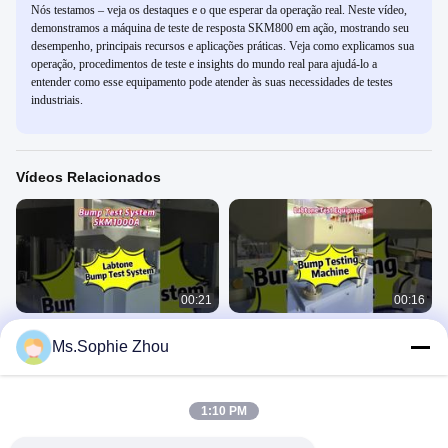
Nós testamos – veja os destaques e o que esperar da operação real. Neste vídeo,
demonstramos a máquina de teste de resposta SKM800 em ação, mostrando seu
desempenho, principais recursos e aplicações práticas. Veja como explicamos sua
operação, procedimentos de teste e insights do mundo real para ajudá-lo a
entender como esse equipamento pode atender às suas necessidades de testes
industriais.
Vídeos Relacionados
00:21
00:16
Máquina de Teste de Impacto
Teste de choque pneumático de alta
Ms.Sophie Zhou
SKM1000 para Componentes
velocidade de carga útil de 100 kg
Eletrônicos 1000*1000mm Conforme
com tabela 500 x 700 mm
Máquina De Ensaio De Colisão
Máquina De Ensaio De Colisão
GB T2423.6
Aceleração até 200 g
October 23, 2025
October 22, 2025
1:10 PM