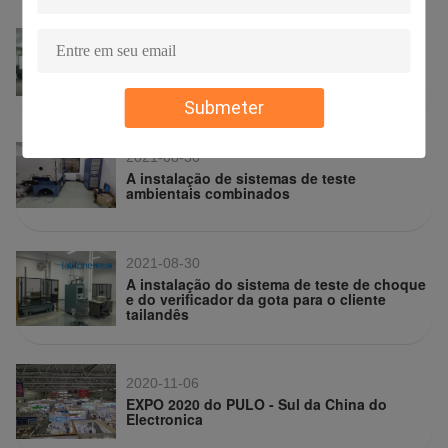
2021-08-30
Estação ocupada para a expedição
Submeter
2021-08-30
A instalação de sistemas de teste
ambientais combinados
2021-08-30
A instalação do sistema de teste de choque
e do verificador da gota para o cliente
tailandês
2020-11-06
EXPO 2020 do PULO - Sul da China do
Electronica