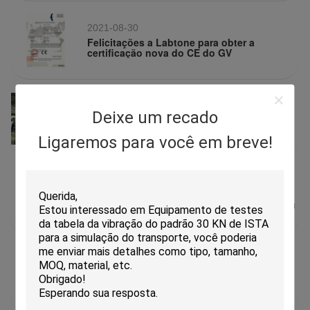
2021-08-30
Felicitações a Labtone para obter a
certificação nova do CE do GV
2021-04-14
Deixe um recado
Electronica 2021 de Shanghai Munich
Ligaremos para você em breve!
2021-08-30
Feira internacional 2021 da bateria de China
2021-08-30
CMTE 2021 (tecnologia da medida da
metrologia e exposição internacionais do
equipamento)