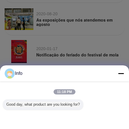
2020-08-20
As exposições que nós atendemos em
agosto
2020-01-17
Notificação do feriado do festival de mola
Info
2019-10-09
Expo automotivo China 2019 dos testes -
Shanghai
11:18 PM
Good day, what product are you looking for?
2019-02-22
Expo automotivo 2019 Europa dos testes
(Estugarda, Alemanha)