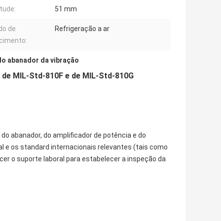
tude:
51 mm
do de
Refrigeração a ar
cimento:
do abanador da vibração
s de MIL-Std-810F e de MIL-Std-810G
o abanador, do amplificador de potência e do
l e os standard internacionais relevantes (tais como
necer o suporte laboral para estabelecer a inspeção da