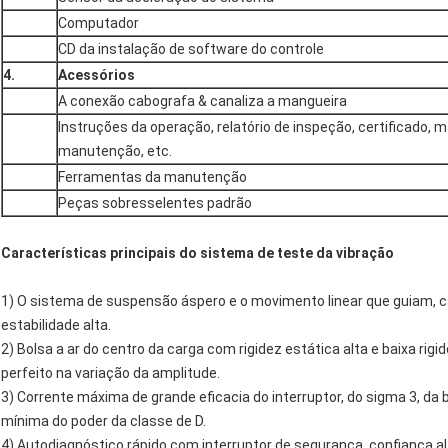
Computador
CD da instalação de software do controle
4.
Acessórios
A conexão cabografa & canaliza a mangueira
Instruções da operação, relatório de inspeção, certificado, 
manutenção, etc.
Ferramentas da manutenção
Peças sobresselentes padrão
Características principais do sistema de teste da vibração
1)
O sistema de suspensão áspero e o movimento linear que guiam, c
estabilidade alta.
2) Bolsa a ar do centro da carga com rigidez estática alta e baixa ri
perfeito na variação da amplitude.
3) Corrente máxima de grande eficacia do interruptor, do sigma 3, da
mínima do poder da classe de D.
4) Autodiagnóstico rápido com interruptor de segurança, confiança a