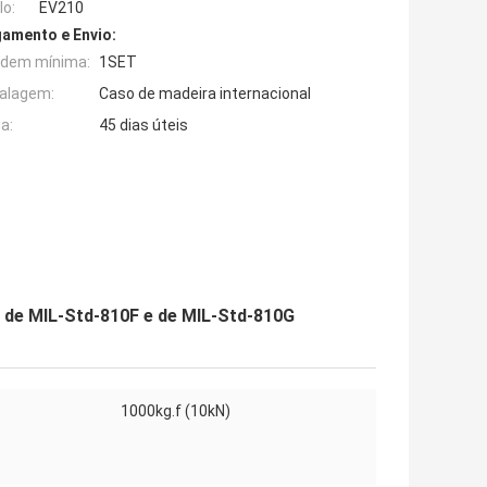
o:
EV210
amento e Envio:
rdem mínima:
1SET
alagem:
Caso de madeira internacional
a:
45 dias úteis
s de MIL-Std-810F e de MIL-Std-810G
1000kg.f (10kN)