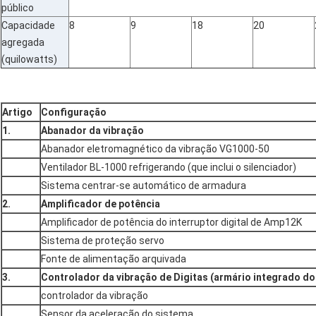
público
Capacidade
8
9
18
20
agregada
(quilowatts)
Artigo
Configuração
1.
Abanador da vibração
Abanador eletromagnético da vibração VG1000-50
Ventilador BL-1000 refrigerando (que inclui o silenciador)
Sistema centrar-se automático de armadura
2.
Amplificador de potência
Amplificador de potência do interruptor digital de Amp12K
Sistema de proteção servo
Fonte de alimentação arquivada
3.
Controlador da vibração de Digitas (armário integrado do
controlador da vibração
Sensor da aceleração do sistema