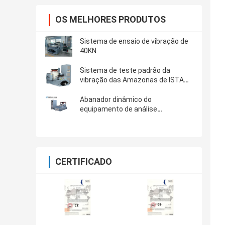
OS MELHORES PRODUTOS
Sistema de ensaio de vibração de
40KN
Sistema de teste padrão da
vibração das Amazonas de ISTA
3A & de ISTA 6A com o controlador
8-CH
Abanador dinâmico do
equipamento de análise
laboratorial para testes de
vibração automotivos das peças
CERTIFICADO