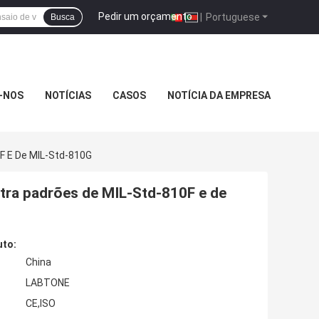
Pedir um orçamento
|
Portuguese
Busca
-NOS
NOTÍCIAS
CASOS
NOTÍCIA DA EMPRESA
F E De MIL-Std-810G
ntra padrões de MIL-Std-810F e de
uto:
China
LABTONE
CE,ISO