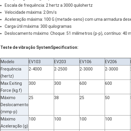
Escala de frequência: 2 hertz a 3000 quilohertz
Velocidade máxima: 2.0m/s
Aceleração máxima: 100 G (metade-seno) com uma armadura de
Carga útil máxima: 300 quilogramas
Deslocamento máximo: Choque: 51 milímetros (p-p), contínuo: 40 m
Teste de vibração SystemSpecification:
Modelo
EV103
EV203
EV106
EV206
Frequência
2-4000
2-2500
2-3000
2-3000
(hertz)
Max Exiting
300
300
600
600
Force (kg.f)
Máximo
25
38
25
50
Deslocamento
(mmp-p)
Máximo
100
100
100
100
Aceleração (g)