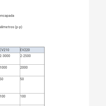
sencapada
ilímetros (p-p)
EV210
EV220
2-3000
2-2500
1000
2000
50
50
100
100