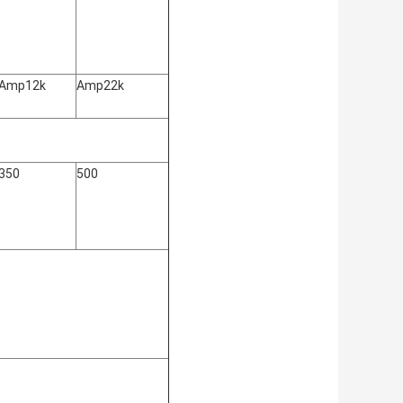
Amp12k
Amp22k
350
500