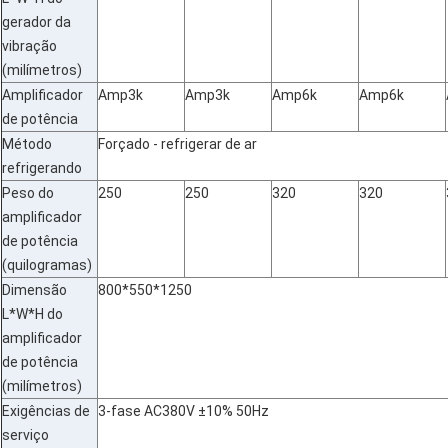
gerador da
vibração
(milímetros)
Amplificador
Amp3k
Amp3k
Amp6k
Amp6k
de potência
Método
Forçado - refrigerar de ar
refrigerando
Peso do
250
250
320
320
amplificador
de potência
(quilogramas)
Dimensão
800*550*1250
L*W*H do
amplificador
de potência
(milímetros)
Exigências de
3-fase AC380V ±10% 50Hz
serviço