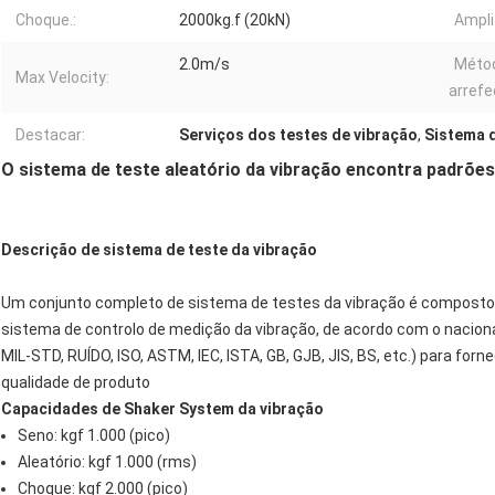
Choque.:
2000kg.f (20kN)
Ampli
2.0m/s
Méto
Max Velocity:
arrefe
Destacar:
Serviços dos testes de vibração
,
Sistema 
O sistema de teste aleatório da vibração encontra padrõe
Descrição de sistema de teste da vibração
Um conjunto completo de sistema de testes da vibração é composto d
sistema de controlo de medição da vibração, de acordo com o naciona
MIL-STD, RUÍDO, ISO, ASTM, IEC, ISTA, GB, GJB, JIS, BS, etc.) para for
qualidade de produto
Capacidades de Shaker System da vibração
Seno: kgf 1.000 (pico)
Aleatório: kgf 1.000 (rms)
Choque: kgf 2.000 (pico)