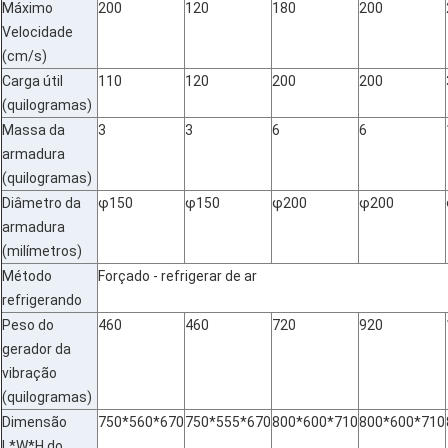
Máximo
200
120
180
200
Velocidade
(cm/s)
Carga útil
110
120
200
200
(quilogramas)
Massa da
3
3
6
6
armadura
(quilogramas)
Diâmetro da
φ150
φ150
φ200
φ200
armadura
(milímetros)
Método
Forçado - refrigerar de ar
refrigerando
Peso do
460
460
720
920
gerador da
vibração
(quilogramas)
Dimensão
750*560*670
750*555*670
800*600*710
800*600*710
L*W*H do