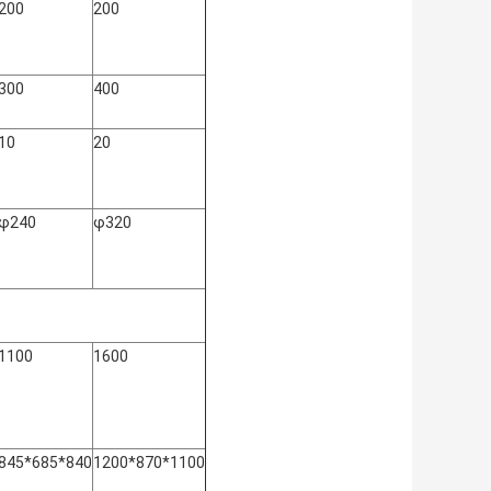
200
200
300
400
10
20
φ240
φ320
1100
1600
845*685*840
1200*870*1100