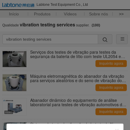
Labtone Test Equipment Co., Ltd
Início
Produtos
Vídeos
Sobre nós
>>
vibration testing services
Qualidade
supplier.
(100)
Serviços dos testes de vibração para testes da
segurança da bateria de lítio com teste UL2054 e
IEC 62133
Inquérito agora
Máquina eletromagnética do abanador da vibração
para serviços aleatórios e do seno de vibração dos
testes
Inquérito agora
Abanador dinâmico do equipamento de análise
laboratorial para testes de vibração automotivos das
peças
Inquérito agora
Sistema de teste da vibração da bateria de New
Energy com a grande tabela vertical e a tabela do