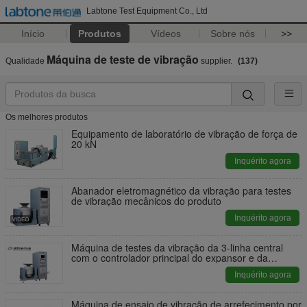
Labtone Test Equipment Co., Ltd
Início
Produtos
Vídeos
Sobre nós
>>
Máquina de teste de vibração
Qualidade
supplier.
(137)
Os melhores produtos
Equipamento de laboratório de vibração de força de
20 kN
Inquérito agora
Abanador eletromagnético da vibração para testes
de vibração mecânicos do produto
Inquérito agora
Máquina de testes da vibração da 3-linha central
com o controlador principal do expansor e da
vibração
Inquérito agora
Máquina de ensaio de vibração de arrefecimento por