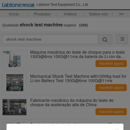
Labtone Test Equipment Co., Ltd
Início
Produtos
Vídeos
Sobre nós
>>
shock test machine
Qualidade
supplier.
(100)
Máquina mecânica do teste de choque para o teste
150G@6ms 100G@11ms da bateria do Li-íon da
carga 1000kg
Inquérito agora
Mechanical Shock Test Machine with1000kg load for
Li-ion Battery Test 150G@6ms 100G@11ms
Inquérito agora
Fabricante mecânico da máquina do teste de
choque da aceleração alta de China
Inquérito agora
A máquina do teste de choque com o amplificador
maciço duplo de choque executa o meio seno