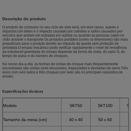
Descrição do produto
O produto de consumo no seu ciclo de vida será, em dois casos, sujeito a
impactos.Um deles é o impacto causado por colisões e saltos causados por
veículos que andam em estradas em subida ou quando as pessoas caem no
chão durante o transporte.Os produtos portáteis (como os telemóveis) são mais
prejudiciais para o produto devido ao impacto da queda sem proteção de
almofada.O ensaio mecânico pode verificar rapidamente o nível de resistência
da estruturaA gravidade do ensaio depende da forma de onda, do valor G, do
tempo de pulso e do número de choques.
No nosso dia-a-dia, as formas de ondas de choque mais frequentemente
encontradas são ondas semi-sinusoides, trapezoides e dentadas de serra.Três
eixos com seis lados e três choques por lado são os principais requisitos de
ensaio.
Especificações técnicas
Modelo
SKT50
SKT100
S
Tamanho da mesa (cm)
40 x 40
50 x 60
7