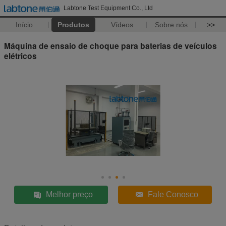
Labtone Test Equipment Co., Ltd
Início
Produtos
Vídeos
Sobre nós
>>
Máquina de ensaio de choque para baterias de veículos
elétricos
Melhor preço
Fale Conosco