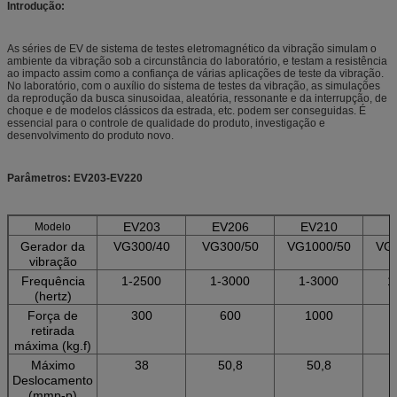
Introdução:
As séries de EV de sistema de testes eletromagnético da vibração simulam o
ambiente da vibração sob a circunstância do laboratório, e testam a resistência
ao impacto assim como a confiança de várias aplicações de teste da vibração.
No laboratório, com o auxílio do sistema de testes da vibração, as simulações
da reprodução da busca sinusoidaa, aleatória, ressonante e da interrupção, de
choque e de modelos clássicos da estrada, etc. podem ser conseguidas. É
essencial para o controle de qualidade do produto, investigação e
desenvolvimento do produto novo.
Parâmetros: EV203-EV220
EV203
EV206
EV210
E
Modelo
Gerador da
VG300/40
VG300/50
VG1000/50
VG2
vibração
Frequência
1-2500
1-3000
1-3000
1
(hertz)
Força de
300
600
1000
retirada
máxima (kg.f)
Máximo
38
50,8
50,8
Deslocamento
(mmp-p)