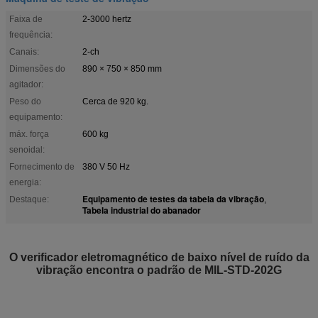
Faixa de
2-3000 hertz
frequência:
Canais:
2-ch
Dimensões do
890 × 750 × 850 mm
agitador:
Peso do
Cerca de 920 kg.
equipamento:
máx. força
600 kg
senoidal:
Fornecimento de
380 V 50 Hz
energia:
Equipamento de testes da tabela da vibração
Destaque:
,
Tabela industrial do abanador
O verificador eletromagnético de baixo nível de ruído da
vibração encontra o padrão de MIL-STD-202G