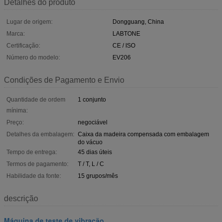
Detalhes do produto
Lugar de origem:
Dongguang, China
Marca:
LABTONE
Certificação:
CE / ISO
Número do modelo:
EV206
Condições de Pagamento e Envio
Quantidade de ordem
1 conjunto
mínima:
Preço:
negociável
Detalhes da embalagem:
Caixa da madeira compensada com embalagem
do vácuo
Tempo de entrega:
45 dias úteis
Termos de pagamento:
T / T, L / C
Habilidade da fonte:
15 grupos/mês
descrição
Máquina de teste de vibração