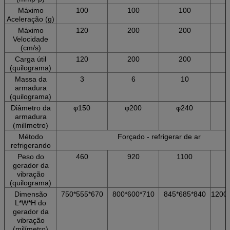
Máximo
100
100
100
Aceleração (g)
Máximo
120
200
200
Velocidade
(cm/s)
Carga útil
120
200
200
(quilograma)
Massa da
3
6
10
armadura
(quilograma)
Diâmetro da
φ150
φ200
φ240
armadura
(milímetro)
Método
Forçado - refrigerar de ar
refrigerando
Peso do
460
920
1100
gerador da
vibração
(quilograma)
Dimensão
750*555*670
800*600*710
845*685*840
1200
L*W*H do
gerador da
vibração
(milímetro)