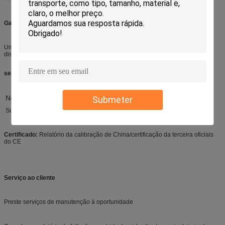
Garantia:
Uma garantia limitada do ano com apoio da vida; garantia prolongada
disponível mediante solicitação a custo adicional.
serviço da Após-venda:
No local a instalação e trainning estão disponíveis a custo extra.
Submeter
Suporte laboral
Certificado:
Relatório da calibração de China/certificação da terceira oficiais
do CE
Serviço ao cliente
Preste serviços de manutenção à oportunidade