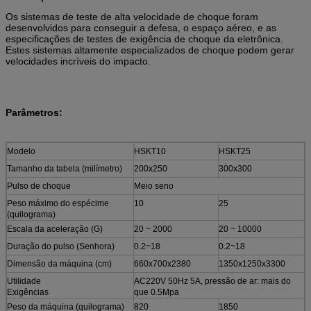
Os sistemas de teste de alta velocidade de choque foram
desenvolvidos para conseguir a defesa, o espaço aéreo, e as
especificações de testes de exigência de choque da eletrônica.
Estes sistemas altamente especializados de choque podem gerar
velocidades incríveis do impacto.
Parâmetros:
Modelo
HSKT10
HSKT25
Tamanho da tabela (milímetro)
200x250
300x300
Pulso de choque
Meio seno
Peso máximo do espécime
10
25
(quilograma)
Escala da aceleração (G)
20 ~ 2000
20 ~ 10000
Duração do pulso (Senhora)
0.2~18
0.2~18
Dimensão da máquina (cm)
660x700x2380
1350x1250x3300
Utilidade
AC220V 50Hz 5A, pressão de ar: mais do
Exigências
que 0.5Mpa
Peso da máquina (quilograma)
820
1850