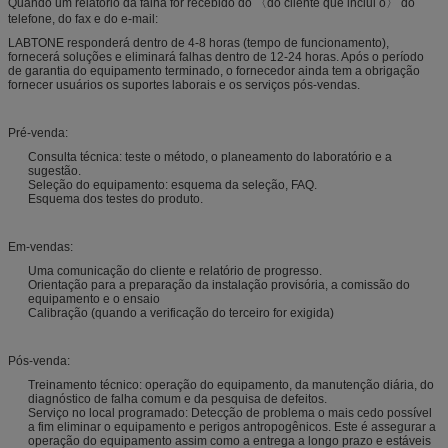
Quando um relatório da falha for recebido do 〈do cliente que inclui o〉 do
telefone, do fax e do e-mail:
LABTONE responderá dentro de 4-8 horas (tempo de funcionamento),
fornecerá soluções e eliminará falhas dentro de 12-24 horas. Após o período
de garantia do equipamento terminado, o fornecedor ainda tem a obrigação
fornecer usuários os suportes laborais e os serviços pós-vendas.
Pré-venda:
Consulta técnica: teste o método, o planeamento do laboratório e a
sugestão.
Seleção do equipamento: esquema da seleção, FAQ.
Esquema dos testes do produto.
Em-vendas:
Uma comunicação do cliente e relatório de progresso.
Orientação para a preparação da instalação provisória, a comissão do
equipamento e o ensaio
Calibração (quando a verificação do terceiro for exigida)
Pós-venda:
Treinamento técnico: operação do equipamento, da manutenção diária, do
diagnóstico de falha comum e da pesquisa de defeitos.
Serviço no local programado: Detecção de problema o mais cedo possível
a fim eliminar o equipamento e perigos antropogênicos. Este é assegurar a
operação do equipamento assim como a entrega a longo prazo e estáveis