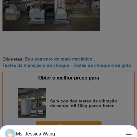
Equipamento de teste mecânico
Etiquetas:
,
Testes da vibração e de choque
Testes de choque e de gota
,
Obter o melhor preço para
Serviços dos testes de vibração
da carga útil 10kg para a bateria
UN38.3 até a aceleração 2000G
Continue
Ms. Jessica Wang