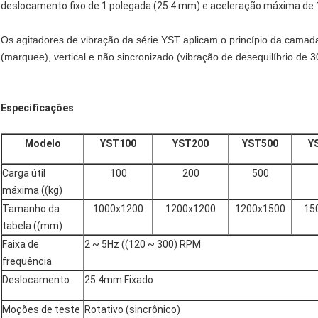
deslocamento fixo de 1 polegada (25.4 mm) e aceleração máxima de 1
Os agitadores de vibração da série YST aplicam o princípio da camad
(marquee), vertical e não sincronizado (vibração de desequilíbrio de 3
Especificações
Modelo
YST100
YST200
YST500
Y
Carga útil
100
200
500
máxima ((kg)
Tamanho da
1000x1200
1200x1200
1200x1500
15
tabela ((mm)
Faixa de
2 ~ 5Hz ((120 ~ 300) RPM
frequência
Deslocamento
25.4mm Fixado
Moções de teste
Rotativo (sincrônico)