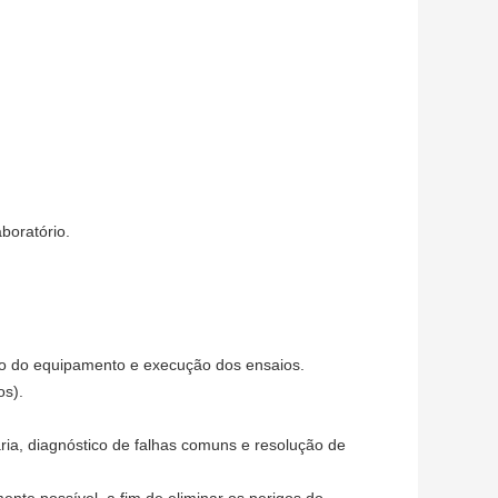
boratório.
ço do equipamento e execução dos ensaios.
os).
ia, diagnóstico de falhas comuns e resolução de
nte possível, a fim de eliminar os perigos do