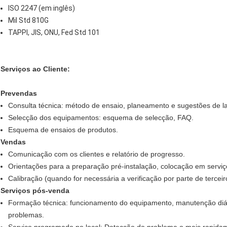
ISO 2247 (em inglês)
Mil Std 810G
TAPPI, JIS, ONU, Fed Std 101
Serviços ao Cliente:
Prevendas
Consulta técnica: método de ensaio, planeamento e sugestões de la
Selecção dos equipamentos: esquema de selecção, FAQ.
Esquema de ensaios de produtos.
Vendas
Comunicação com os clientes e relatório de progresso.
Orientações para a preparação pré-instalação, colocação em servi
Calibração (quando for necessária a verificação por parte de terceir
Serviços pós-venda
Formação técnica: funcionamento do equipamento, manutenção diár
problemas.
Serviço programado no local: Detecção do problema o mais rapidame