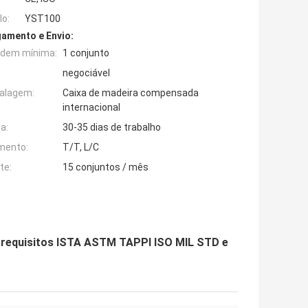
o:
YST100
amento e Envio:
rdem mínima:
1 conjunto
negociável
alagem:
Caixa de madeira compensada
internacional
a:
30-35 dias de trabalho
mento:
T/T, L/C
te:
15 conjuntos / mês
s requisitos ISTA ASTM TAPPI ISO MIL STD e