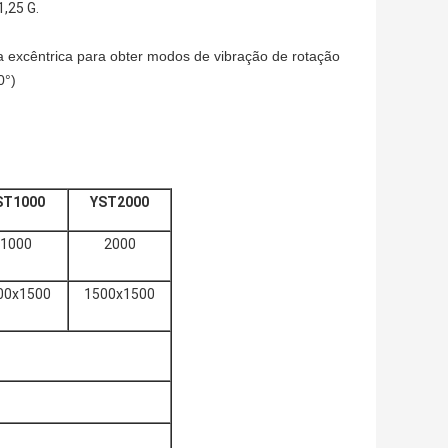
,25 G.
a excêntrica para obter modos de vibração de rotação
0°)
ST1000
YST2000
1000
2000
00x1500
1500x1500