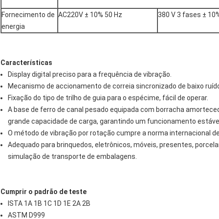
Fornecimento de
AC220V ± 10% 50 Hz
380 V 3 fases ± 10
energia
Características
Display digital preciso para a frequência de vibração.
Mecanismo de accionamento de correia sincronizado de baixo ruíd
Fixação do tipo de trilho de guia para o espécime, fácil de operar.
A base de ferro de canal pesado equipada com borracha amortecedo
grande capacidade de carga, garantindo um funcionamento estáve
O método de vibração por rotação cumpre a norma internacional de
Adequado para brinquedos, eletrônicos, móveis, presentes, porcela
simulação de transporte de embalagens.
Cumprir o padrão de teste
ISTA 1A 1B 1C 1D 1E 2A 2B
ASTM D999