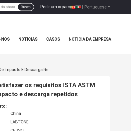
Pedir um orçamento
|
Portuguese
Busca
-NOS
NOTÍCIAS
CASOS
NOTÍCIA DA EMPRESA
Tabela De Agitação Mecânica Concebida Para Satisfazer Os Requisitos ISTA ASTM TAPPI ISO MIL STD E FED STD Para Testes De Impacto E Descarga Repetidos
atisfazer os requisitos ISTA ASTM
mpacto e descarga repetidos
uto:
China
LABTONE
CE, ISO