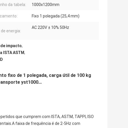
ho da tabela:
1000x1200mm
ocamento:
Fixo 1 polegada (25,4 mm)
AC 220V ± 10% 50Hz
 de energia:
 de impacto
,
ma ISTA ASTM
,
TD
o fixo de 1 polegada, carga útil de 100 kg
ansporte yst1000...
 repetidos que cumprem com ISTA, ASTM, TAPPI, ISO
ntais.A faixa de frequência é de 2-5Hz com