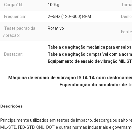
Carga útil:
100kg
Taman
Freqüência:
2~5Hz (120~300) RPM
Desl
Teste padrão da
Rotativo
Fonte
vibração:
Tabela de agitação mecânica para ensaios
Destacar:
Tabela de agitação compatível com a nor
Equipamento de ensaio de vibração MIL S
Máquina de ensaio de vibração ISTA 1A com deslocament
Especificação do simulador de tr
Descrições
Principalmente utilizados em testes de impacto, descarga ou salto
MIL-STD, FED-STD, ONU, DOT e outras normas industriais e govername