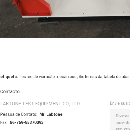
,
etiqueta:
Testes de vibração mecânicos
Sistemas da tabela do aba
Contacto
LABTONE TEST EQUIPMENT CO., LTD
Envie sua 
Pessoa de Contato:
Mr. Labtone
Fax:
86-769-85370093