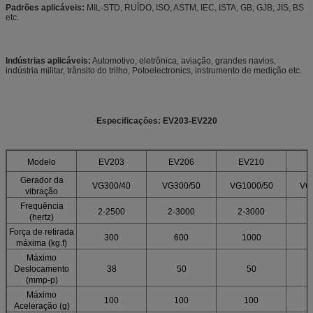
Padrões aplicáveis:
MIL-STD, RUÍDO, ISO, ASTM, IEC, ISTA, GB, GJB, JIS, BS
etc.
Indústrias aplicáveis:
Automotivo, eletrônica, aviação, grandes navios,
indústria militar, trânsito do trilho, Potoelectronics, instrumento de medição etc.
Especificações: EV203-EV220
Modelo
EV203
EV206
EV210
Gerador da
VG300/40
VG300/50
VG1000/50
VG
vibração
Frequência
2-2500
2-3000
2-3000
2
(hertz)
Força de retirada
300
600
1000
máxima (kg.f)
Máximo
Deslocamento
38
50
50
(mmp-p)
Máximo
100
100
100
Aceleração (g)