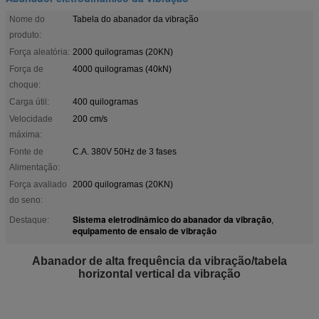
Nome do
Tabela do abanador da vibração
produto:
Força aleatória:
2000 quilogramas (20KN)
Força de
4000 quilogramas (40kN)
choque:
Carga útil:
400 quilogramas
Velocidade
200 cm/s
máxima:
Fonte de
C.A. 380V 50Hz de 3 fases
Alimentação:
Força avaliado
2000 quilogramas (20KN)
do seno:
Sistema eletrodinâmico do abanador da vibração
Destaque:
,
equipamento de ensaio de vibração
Abanador de alta frequência da vibração/tabela
horizontal vertical da vibração