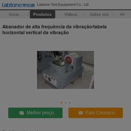
Labtone Test Equipment Co., Ltd
Início
Produtos
Vídeos
Sobre nós
>>
Abanador de alta frequência da vibração/tabela
horizontal vertical da vibração
Melhor preço
Fale Conosco