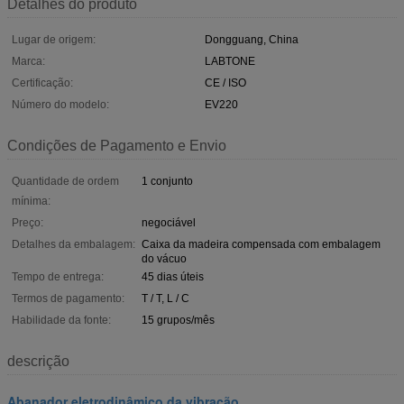
Detalhes do produto
Lugar de origem:
Dongguang, China
Marca:
LABTONE
Certificação:
CE / ISO
Número do modelo:
EV220
Condições de Pagamento e Envio
Quantidade de ordem
1 conjunto
mínima:
Preço:
negociável
Detalhes da embalagem:
Caixa da madeira compensada com embalagem
do vácuo
Tempo de entrega:
45 dias úteis
Termos de pagamento:
T / T, L / C
Habilidade da fonte:
15 grupos/mês
descrição
Abanador eletrodinâmico da vibração