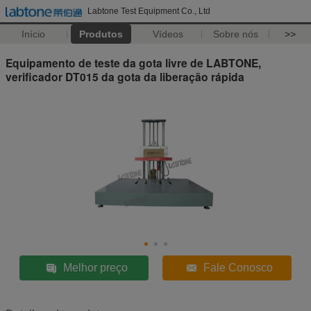
Labtone Test Equipment Co., Ltd
Início
Produtos
Vídeos
Sobre nós
>>
Equipamento de teste da gota livre de LABTONE,
verificador DT015 da gota da liberação rápida
Melhor preço
Fale Conosco