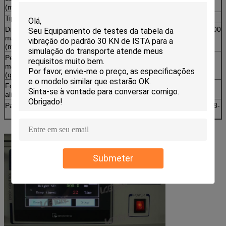
(milímetros)
Tipo da gota
Gota livre
Dimensão da
1900*1700*2800
2100*1700*2800
2100*1700*2800
máquina
(milímetros)
Peso da
2500
3200
4500
máquina
(quilograma)
Fonte de
3 fase AC380V 50HZ
alimentação
Padrões
ISO2248-72 (E) GB/T4857.5 JISZ0202-87 IEC68-
2-27
Submeter