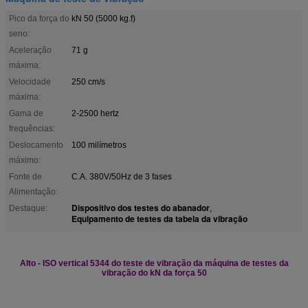
Pico da força do
kN 50 (5000 kg.f)
seno:
Aceleração
71 g
máxima:
Velocidade
250 cm/s
máxima:
Gama de
2-2500 hertz
frequências:
Deslocamento
100 milímetros
máximo:
Fonte de
C.A. 380V/50Hz de 3 fases
Alimentação:
Dispositivo dos testes do abanador
Destaque:
,
Equipamento de testes da tabela da vibração
Alto - ISO vertical 5344 do teste de vibração da máquina de testes da
vibração do kN da força 50