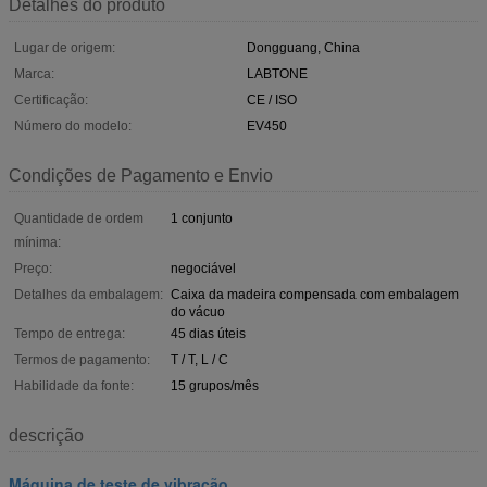
Detalhes do produto
Lugar de origem:
Dongguang, China
Marca:
LABTONE
Certificação:
CE / ISO
Número do modelo:
EV450
Condições de Pagamento e Envio
Quantidade de ordem
1 conjunto
mínima:
Preço:
negociável
Detalhes da embalagem:
Caixa da madeira compensada com embalagem
do vácuo
Tempo de entrega:
45 dias úteis
Termos de pagamento:
T / T, L / C
Habilidade da fonte:
15 grupos/mês
descrição
Máquina de teste de vibração