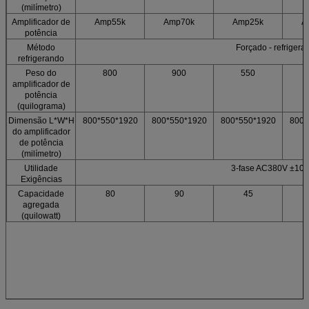
(milímetro)
Amplificador de
Amp55k
Amp70k
Amp25k
A
potência
Método
Forçado - refrigerar
refrigerando
Peso do
800
900
550
amplificador de
potência
(quilograma)
Dimensão L*W*H
800*550*1920
800*550*1920
800*550*1920
800*
do amplificador
de potência
(milímetro)
Utilidade
3-fase AC380V ±10
Exigências
Capacidade
80
90
45
agregada
(quilowatt)