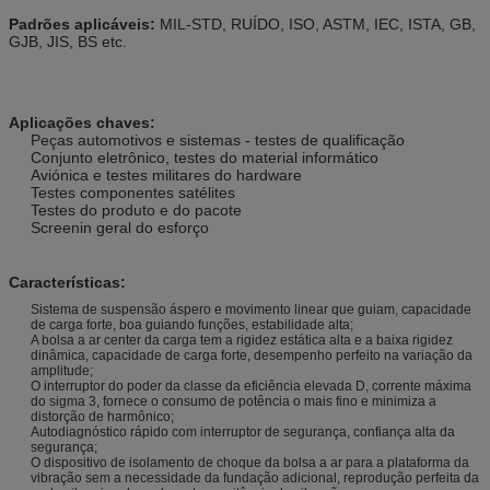
Padrões aplicáveis:
MIL-STD, RUÍDO, ISO, ASTM, IEC, ISTA, GB,
GJB, JIS, BS etc.
Aplicações chaves:
Peças automotivos e sistemas - testes de qualificação
Conjunto eletrônico, testes do material informático
Aviónica e testes militares do hardware
Testes componentes satélites
Testes do produto e do pacote
Screenin geral do esforço
Características:
Sistema de suspensão áspero e movimento linear que guiam, capacidade
de carga forte, boa guiando funções, estabilidade alta;
A bolsa a ar center da carga tem a rigidez estática alta e a baixa rigidez
dinâmica, capacidade de carga forte, desempenho perfeito na variação da
amplitude;
O interruptor do poder da classe da eficiência elevada D, corrente máxima
do sigma 3, fornece o consumo de potência o mais fino e minimiza a
distorção de harmônico;
Autodiagnóstico rápido com interruptor de segurança, confiança alta da
segurança;
O dispositivo de isolamento de choque da bolsa a ar para a plataforma da
vibração sem a necessidade da fundação adicional, reprodução perfeita da