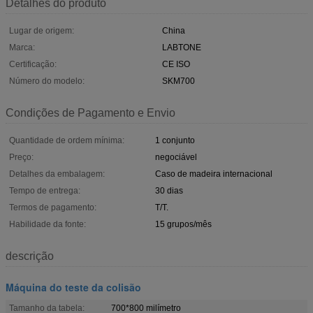
Detalhes do produto
Lugar de origem:
China
Marca:
LABTONE
Certificação:
CE ISO
Número do modelo:
SKM700
Condições de Pagamento e Envio
Quantidade de ordem mínima:
1 conjunto
Preço:
negociável
Detalhes da embalagem:
Caso de madeira internacional
Tempo de entrega:
30 dias
Termos de pagamento:
T/T.
Habilidade da fonte:
15 grupos/mês
descrição
Máquina do teste da colisão
Tamanho da tabela:
700*800 milímetro