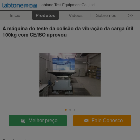
Labtone Test Equipment Co., Ltd
Início
Produtos
Vídeos
Sobre nós
>>
A máquina do teste da colisão da vibração da carga útil
100kg com CE/ISO aprovou
Melhor preço
Fale Conosco