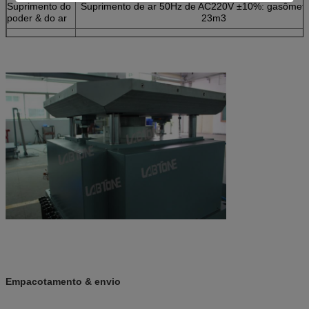
Suprimento do
Suprimento de ar 50Hz de AC220V ±10%: gasômetr
poder & do ar
23m3
GB/T2423.4, GB/T2423.6, IEC68-2-29, JJG497-
Padrões
JISC0042-1995 etc.
Empacotamento & envio