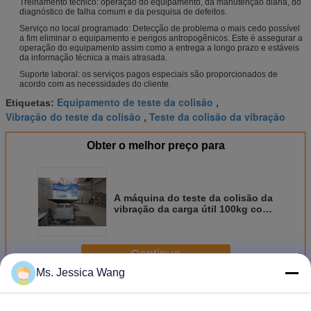
Treinamento técnico: operação do equipamento, da manutenção diária, do
diagnóstico de falha comum e da pesquisa de defeitos.
Serviço no local programado: Detecção de problema o mais cedo possível
a fim eliminar o equipamento e perigos antropogênicos. Este é assegurar a
operação do equipamento assim como a entrega a longo prazo e estáveis
da informação técnica a mais atrasada.
Suporte laboral: os serviços pagos especiais são proporcionados de
acordo com as necessidades do cliente.
Equipamento de teste da colisão
Etiquetas:
,
Vibração do teste da colisão
Teste da colisão da vibração
,
Obter o melhor preço para
A máquina do teste da colisão da
vibração da carga útil 100kg com
CE/ISO aprovou
Continue
Ms. Jessica Wang
Máquina do teste da colisão
Mais