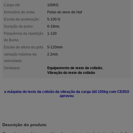
Carga útil:
100KG
formulário de onda:
Pulso do seno de Haf
Escala da aceleração:
5-100 G
Duração de pulso:
6-18ms
Frequência da repetição
1-120
de Bumo:
Escala da altura da gota:
5-120mm
variação máxima da
2.2m/s
velocidade:
Equipamento de teste da colisão
Destaque:
,
Vibração do teste da colisão
a máquina do teste da colisão da vibração da carga útil 100kg com CE/ISO
aprovou
Descrição do produto