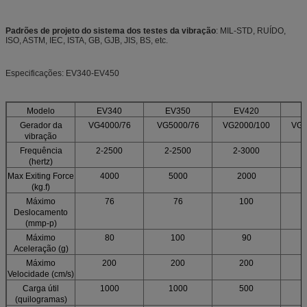
Padrões de projeto do sistema dos testes da vibração
: MIL-STD, RUÍDO,
ISO, ASTM, IEC, ISTA, GB, GJB, JIS, BS, etc.
Especificações: EV340-EV450
Modelo
EV340
EV350
EV420
Gerador da
VG4000/76
VG5000/76
VG2000/100
VG3
vibração
Frequência
2-2500
2-2500
2-3000
2
(hertz)
Max Exiting Force
4000
5000
2000
(kg.f)
Máximo
76
76
100
Deslocamento
(mmp-p)
Máximo
80
100
90
Aceleração (g)
Máximo
200
200
200
Velocidade (cm/s)
Carga útil
1000
1000
500
(quilogramas)