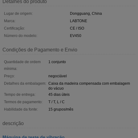
Detalhes do produto
Lugar de origem:
Dongguang, China
Marca:
LABTONE
Certificação:
CE / ISO
Número do modelo:
EV450
Condições de Pagamento e Envio
Quantidade de ordem
1 conjunto
mínima:
Preço:
negociável
Detalhes da embalagem:
Caixa da madeira compensada com embalagem
do vácuo
Tempo de entrega:
45 dias úteis
Termos de pagamento:
T / T, L / C
Habilidade da fonte:
15 grupos/mês
descrição
Máquina de teste de vibração