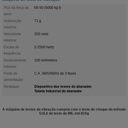
Pico da força do
kN 50 (5000 kg.f)
seno:
Aceleração
71 g
máxima:
Velocidade
250 cm/s
máxima:
Escala de
2-2500 hertz
frequência:
Deslocamento
100 milímetros
máximo:
Fonte de
C.A. 380V/50Hz de 3 fases
alimentação:
Dispositivo dos testes do abanador
Destaque:
,
Tabela industrial do abanador
A máquina de testes da vibração cumpriu com o teste de choque do método
516,6 do teste de MIL-std-810g