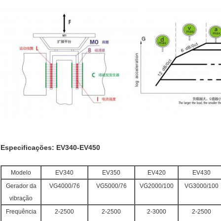
Especificações: EV340-EV450
Modelo
EV340
EV350
EV420
EV430
Gerador da
VG4000/76
VG5000/76
VG2000/100
VG3000/100
vibração
Frequência
2-2500
2-2500
2-3000
2-2500