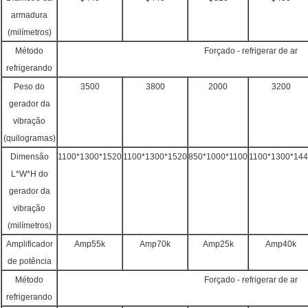
armadura
(milímetros)
Método
Forçado - refrigerar de ar
refrigerando
Peso do
3500
3800
2000
3200
gerador da
vibração
(quilogramas)
Dimensão
1100*1300*1520
1100*1300*1520
850*1000*1100
1100*1300*14
L*W*H do
gerador da
vibração
(milímetros)
Amplificador
Amp55k
Amp70k
Amp25k
Amp40k
de potência
Método
Forçado - refrigerar de ar
refrigerando