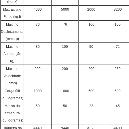
(hertz)
Max Exiting
4000
5000
2000
3200
Force (kg.f)
Máximo
76
76
100
100
Deslocamento
(mmp-p)
Máximo
80
100
90
71
Aceleração
(g)
Máximo
200
200
200
250
Velocidade
(cm/s)
Carga útil
1000
1000
500
500
(quilogramas)
Massa da
50
50
23
45
armadura
(quilogramas)
Diâmetro da
φ440
φ440
φ320
φ400