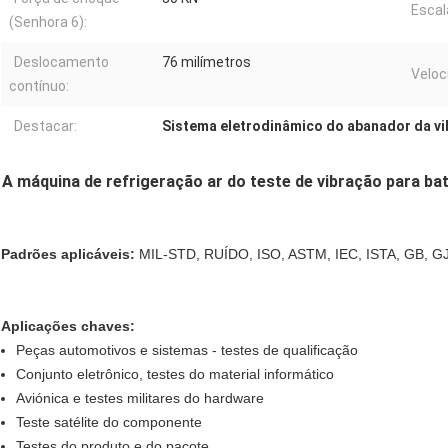
Escal
(Senhora 6):
Deslocamento
76 milímetros
Veloc
contínuo:
Destacar:
Sistema eletrodinâmico do abanador da v
A máquina de refrigeração ar do teste de vibração para bat
Padrões aplicáveis:
MIL-STD, RUÍDO, ISO, ASTM, IEC, ISTA, GB, GJB
Aplicações chaves:
Peças automotivos e sistemas - testes de qualificação
Conjunto eletrônico, testes do material informático
Aviónica e testes militares do hardware
Teste satélite do componente
Testes do produto e do pacote