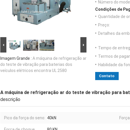
Número do model
Condições de Pag
Quantidade de o
Preço:
Detalhes da emb
Tempo de entreg
Termos de paga
Imagem Grande :
A máquina de refrigeração ar
do teste de vibração para baterias dos
Habilidade da fon
veículos elétricos encontra UL 2580
Contato
A máquina de refrigeração ar do teste de vibração para bat
descrição
Pico da força do seno:
40kN
Força
Força de choque
80 KN