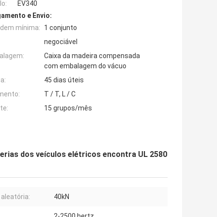
o:
EV340
amento e Envio:
rdem mínima:
1 conjunto
negociável
alagem:
Caixa da madeira compensada
com embalagem do vácuo
a:
45 dias úteis
mento:
T / T, L / C
te:
15 grupos/mês
erias dos veículos elétricos encontra UL 2580
 aleatória:
40kN
2-2500 hertz