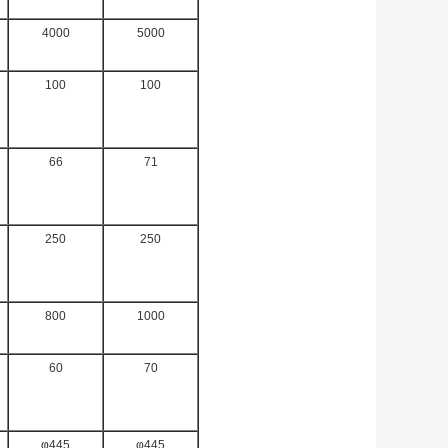
4000
5000
100
100
66
71
250
250
800
1000
60
70
φ445
φ445