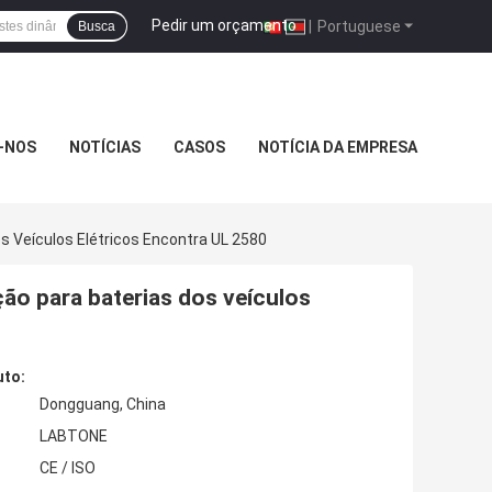
Pedir um orçamento
|
Portuguese
Busca
-NOS
NOTÍCIAS
CASOS
NOTÍCIA DA EMPRESA
s Veículos Elétricos Encontra UL 2580
ção para baterias dos veículos
uto:
Dongguang, China
LABTONE
CE / ISO