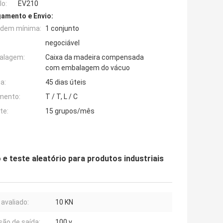
o:
EV210
amento e Envio:
rdem mínima:
1 conjunto
negociável
alagem:
Caixa da madeira compensada
com embalagem do vácuo
a:
45 dias úteis
mento:
T / T, L / C
te:
15 grupos/mês
e teste aleatório para produtos industriais
 avaliado:
10 KN
são de saída:
100 v