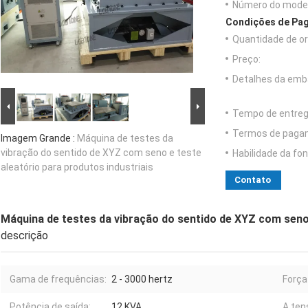
Número do model
Condições de Pag
Quantidade de o
Preço:
Detalhes da emb
Tempo de entreg
Termos de paga
Imagem Grande :
Máquina de testes da
vibração do sentido de XYZ com seno e teste
Habilidade da fon
aleatório para produtos industriais
Contato
Máquina de testes da vibração do sentido de XYZ com seno 
descrição
Gama de frequências:
2 - 3000 hertz
Força
Potência de saída:
12 KVA
A ten