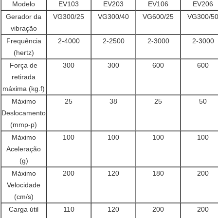
Modelo
EV103
EV203
EV106
EV206
Gerador da
VG300/25
VG300/40
VG600/25
VG300/5
vibração
Frequência
2-4000
2-2500
2-3000
2-3000
(hertz)
Força de
300
300
600
600
retirada
máxima (kg.f)
Máximo
25
38
25
50
Deslocamento
(mmp-p)
Máximo
100
100
100
100
Aceleração
(g)
Máximo
200
120
180
200
Velocidade
(cm/s)
Carga útil
110
120
200
200