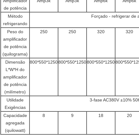
Amplificador
Amp3k
Amp3k
Amp6k
Amp6k
de potência
Método
Forçado - refrigerar de 
refrigerando
Peso do
250
250
320
320
amplificador
de potência
(quilograma)
Dimensão
800*550*1250
800*550*1250
800*550*1250
800*550*12
L*W*H do
amplificador
de potência
(milímetro)
Utilidade
3-fase AC380V ±10% 50
Exigências
Capacidade
8
9
18
20
agregada
(quilowatt)