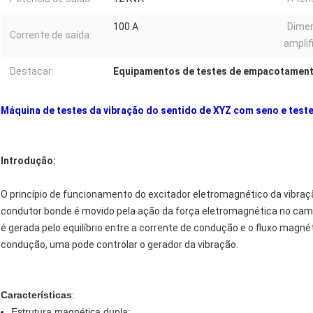
100 A
Dime
Corrente de saída:
amplif
Destacar:
Equipamentos de testes de empacotamen
Máquina de testes da vibração do sentido de XYZ com seno e teste
Introdução:
O princípio de funcionamento do excitador eletromagnético da vibração
condutor bonde é movido pela ação da força eletromagnética no cam
é gerada pelo equilíbrio entre a corrente de condução e o fluxo mag
condução, uma pode controlar o gerador da vibração.
Características
:
Estrutura magnética dupla;