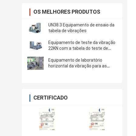
OS MELHORES PRODUTOS
UN38.3 Equipamento de ensaio da
tabela de vibrações
Equipamento de teste da vibração
22KN com a tabela do teste de
80x80cm, controlador VCS-2 da
vibração
Equipamento de laboratório
horizontal da vibração para as
baterias de lítio RTCA dos aviões
DO-227
CERTIFICADO