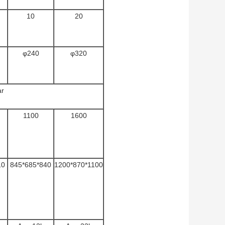
10
20
φ240
φ320
ar
1100
1600
10
845*685*840
1200*870*1100