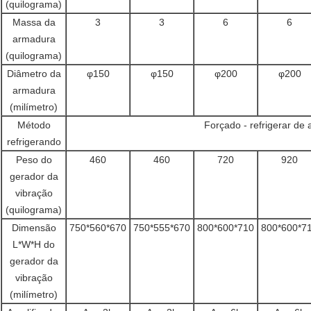
(quilograma)
Massa da
3
3
6
6
armadura
(quilograma)
Diâmetro da
φ150
φ150
φ200
φ200
armadura
(milímetro)
Método
Forçado - refrigerar de 
refrigerando
Peso do
460
460
720
920
gerador da
vibração
(quilograma)
Dimensão
750*560*670
750*555*670
800*600*710
800*600*7
L*W*H do
gerador da
vibração
(milímetro)