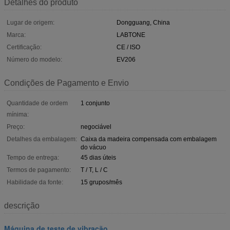
Detalhes do produto
Lugar de origem:
Dongguang, China
Marca:
LABTONE
Certificação:
CE / ISO
Número do modelo:
EV206
Condições de Pagamento e Envio
Quantidade de ordem
1 conjunto
mínima:
Preço:
negociável
Detalhes da embalagem:
Caixa da madeira compensada com embalagem
do vácuo
Tempo de entrega:
45 dias úteis
Termos de pagamento:
T / T, L / C
Habilidade da fonte:
15 grupos/mês
descrição
Máquina de teste de vibração