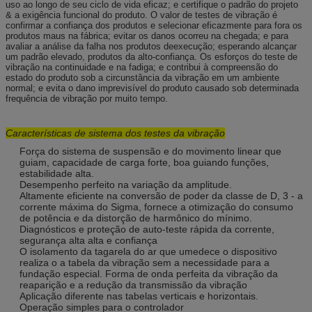
uso ao longo de seu ciclo de vida eficaz; e certifique o padrão do projeto
& a exigência funcional do produto. O valor de testes de vibração é
confirmar a confiança dos produtos e selecionar eficazmente para fora os
produtos maus na fábrica; evitar os danos ocorreu na chegada; e para
avaliar a análise da falha nos produtos deexecução; esperando alcançar
um padrão elevado, produtos da alto-confiança. Os esforços do teste de
vibração na continuidade e na fadiga; e contribui à compreensão do
estado do produto sob a circunstância da vibração em um ambiente
normal; e evita o dano imprevisível do produto causado sob determinada
frequência de vibração por muito tempo.
Características
de sistema dos testes
da
vibração
Força do sistema de suspensão e do movimento linear que
guiam, capacidade de carga forte, boa guiando funções,
estabilidade alta.
Desempenho perfeito na variação da amplitude.
Altamente eficiente na conversão de poder da classe de D, 3 - a
corrente máxima do Sigma, fornece a otimização do consumo
de potência e da distorção de harmônico do mínimo.
Diagnósticos e proteção de auto-teste rápida da corrente,
segurança alta alta e confiança
O isolamento da tagarela do ar que umedece o dispositivo
realiza o a tabela da vibração sem a necessidade para a
fundação especial. Forma de onda perfeita da vibração da
reaparição e a redução da transmissão da vibração
Aplicação diferente nas tabelas verticais e horizontais.
Operação simples para o controlador