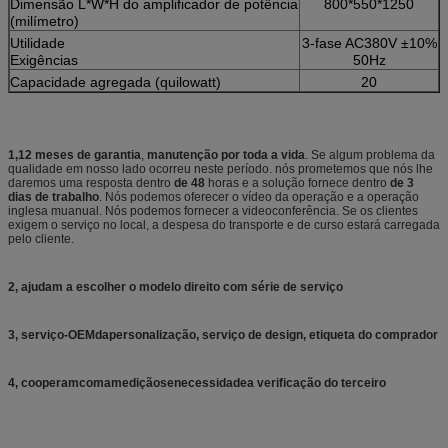
Dimensão L*W*H do amplificador de potência
800*550*1250
(milímetro)
Utilidade
3-fase AC380V ±10%
Exigências
50Hz
Capacidade agregada (quilowatt)
20
1,12 meses de garantia
,
manutenção por toda a vida
. Se algum problema da
qualidade em nosso lado ocorreu neste período. nós prometemos que nós lhe
daremos uma resposta dentro
de 48
horas e a solução fornece dentro
de 3
dias de trabalho
. Nós podemos oferecer o vídeo da operação e a operação
inglesa muanual. Nós podemos fornecer a videoconferência. Se os clientes
exigem o serviço no local, a despesa do transporte e de curso estará carregada
pelo cliente.
2, ajudam a escolher o modelo direito com série de serviço
3
, serviço-OEMdapersonalização,
serviço de design
,
etiqueta do comprador
4
, cooperamcomamediçãosenecessidadea
verificação do terceiro