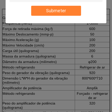
Submeter
Modelo
EV206
Gerador da vibração
VG300/50
Frequência (hertz)
2-3000
Força de retirada máxima (kg.f)
600
Máximo Deslocamento (mmp-p)
50
Máximo Aceleração (g)
100
Máximo Velocidade (cm/s)
200
Carga útil (quilograma)
200
Massa da armadura (quilograma)
6
Diâmetro da armadura (milímetro)
φ200
Método refrigerando
Refrigerar de ar
Peso do gerador da vibração (quilograma)
920
Dimensão L*W*H do gerador da vibração
800*600*710
(milímetro)
Amplificador de potência
Amp6k
Método refrigerando
Forçado - refrigerar
de ar
Peso do amplificador de potência
320
(quilograma)