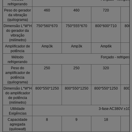
refrigerando
Peso do gerador
460
460
720
da vibração
(quilograma)
Dimensão L*W*H
750*560*670
750*555*670
800*600*710
800
do gerador da
vibração
(milímetro)
Amplificador de
Amp3k
Amp3k
Amp6k
potência
Método
Forçado - refrigerar
refrigerando
Peso do
250
250
320
amplificador de
potência
(quilograma)
Dimensão L*W*H
800*550*1250
800*550*1250
800*550*1250
800*
do amplificador
de potência
(milímetro)
Utilidade
3-fase AC380V ±10
Exigências
Capacidade
8
9
18
agregada
(quilowatt)