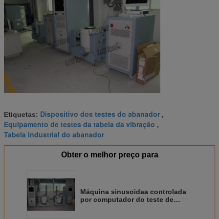
Dispositivo dos testes do abanador
Etiquetas:
,
Equipamento de testes da tabela da vibração
,
Tabela industrial do abanador
Obter o melhor preço para
Máquina sinusoidaa controlada
por computador do teste de
vibração com padrão de IEC
60068