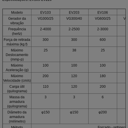
Modelo
EV103
EV203
EV106
Gerador da
VG300/25
VG300/40
VG600/25
VG
vibração
Frequência
2-4000
2-2500
2-3000
2
(hertz)
Força de retirada
300
300
600
máxima (kg.f)
Máximo
25
38
25
Deslocamento
(mmp-p)
Máximo
100
100
100
Aceleração (g)
Máximo
200
120
180
Velocidade (cm/s)
Carga útil
110
120
200
(quilograma)
Massa da
3
3
6
armadura
(quilograma)
Diâmetro da
φ150
φ150
φ200
armadura
(milímetro)
Método
Forçado - refrigerar