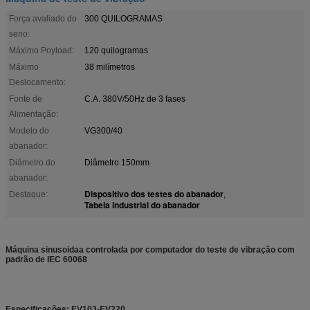
Força avaliado do
300 QUILOGRAMAS
seno:
Máximo Poyload:
120 quilogramas
Máximo
38 milímetros
Deslocamento:
Fonte de
C.A. 380V/50Hz de 3 fases
Alimentação:
Modelo do
VG300/40
abanador:
Diâmetro do
Diâmetro 150mm
abanador:
Dispositivo dos testes do abanador
Destaque:
,
Tabela industrial do abanador
Máquina sinusoidaa controlada por computador do teste de vibração com
padrão de IEC 60068
Especificações: EV103-EV220