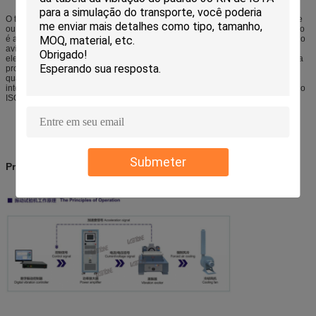
O teste de vibração é um processo de emocionante ou de chocar algum parte
ou dispositivo para observar sua reação no ambiente real. O teste de vibração
é aplicado extensamente em muitos campos, variando da placa de circuito, do
avião, do navio, do foguete, do míssil, do automóvel, do aparelho
eletrodoméstico e de outros produtos industriais. Labtone pode oferecer-lhe a
proposta inteira da vibração e dos testes, e fornece-o os certificados da
qualidade dos produtos de acordo com o nacional e os standard
internacionais, incluindo padrões do GB, do GJB, do UL, do JIS, do RUÍDO, do
ISO, das BS, do mil., do IEC e do ASTM.
Submeter
Princípio de funcionamento: