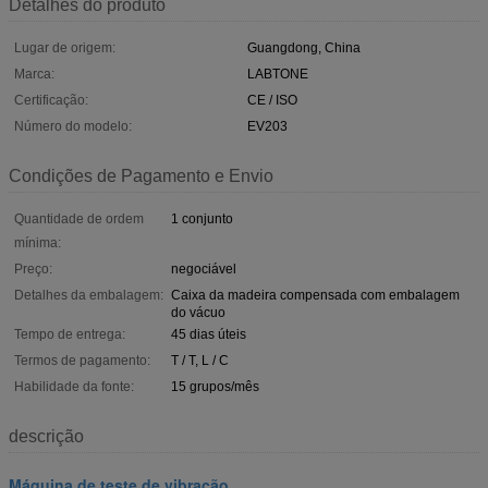
Detalhes do produto
Lugar de origem:
Guangdong, China
Marca:
LABTONE
Certificação:
CE / ISO
Número do modelo:
EV203
Condições de Pagamento e Envio
Quantidade de ordem
1 conjunto
mínima:
Preço:
negociável
Detalhes da embalagem:
Caixa da madeira compensada com embalagem
do vácuo
Tempo de entrega:
45 dias úteis
Termos de pagamento:
T / T, L / C
Habilidade da fonte:
15 grupos/mês
descrição
Máquina de teste de vibração