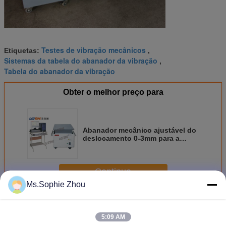
Testes de vibração mecânicos
Etiquetas:
,
Sistemas da tabela do abanador da vibração
,
Tabela do abanador da vibração
Obter o melhor preço para
Abanador mecânico ajustável do
deslocamento 0-3mm para a
carga útil 130kg do teste de
vibração
Continue
Ms.Sophie Zhou
Tabela mecânica do abanador
Mais
5:09 AM