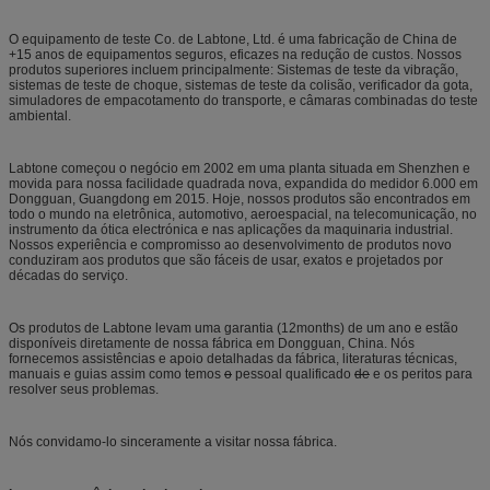
O equipamento de teste Co. de Labtone, Ltd. é uma fabricação de China de
+15 anos de equipamentos seguros, eficazes na redução de custos. Nossos
produtos superiores incluem principalmente: Sistemas de teste da vibração,
sistemas de teste de choque, sistemas de teste da colisão, verificador da gota,
simuladores de empacotamento do transporte, e câmaras combinadas do teste
ambiental.
Labtone começou o negócio em 2002 em uma planta situada em Shenzhen e
movida para nossa facilidade quadrada nova, expandida do medidor 6.000 em
Dongguan, Guangdong em 2015. Hoje, nossos produtos são encontrados em
todo o mundo na eletrônica, automotivo, aeroespacial, na telecomunicação, no
instrumento da ótica electrónica e nas aplicações da maquinaria industrial.
Nossos experiência e compromisso ao desenvolvimento de produtos novo
conduziram aos produtos que são fáceis de usar, exatos e projetados por
décadas do serviço.
Os produtos de Labtone levam uma garantia (12months) de um ano e estão
disponíveis diretamente de nossa fábrica em Dongguan, China. Nós
fornecemos assistências e apoio detalhadas da fábrica, literaturas técnicas,
manuais e guias assim como temos
o
pessoal qualificado
de
e os peritos para
resolver seus problemas.
Nós convidamo-lo sinceramente a visitar nossa fábrica.