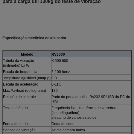
para a carga útil 130kg do teste de vibração
Especificação mecânica do abanador
Modelo
RV3000
Tabela da vibração
X.500 600
(milímetro) Lx W
Escala de frequência
5-100 hertz
Amplitude ajustável (mmp-p)
0-3
Escala da aceleração
0-11G
Max.Payload (quilograma)
130
Relação de controle
Porto da porta de série Rs232 9P/USB do PC do
IBM
Teste o método
Frequência fixa, frequência de varredura
(linear/logarítmo),
aleatório de vários estágios
Forma de onda
Onda de seno
Sentido da vibração
Acima de/para baixo