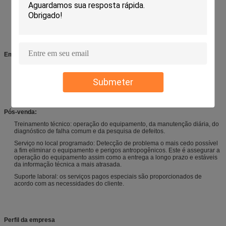
Consulta técnica: teste o método, o planeamento do laboratório e a
sugestão.
Seleção do equipamento: esquema da seleção, FAQ.
Esquema dos testes do produto.
Em-vendas:
Uma comunicação do cliente e relatório de progresso.
Orientação para a preparação da instalação provisória, a comissão do
Submeter
equipamento e o ensaio.
Calibração (quando a verificação do terceiro for exigida).
Pós-venda:
Treinamento técnico: operação do equipamento, da manutenção diária, do
diagnóstico de falha comum e da pesquisa de defeitos.
Serviço no local programado: Detecção de problema o mais cedo possível
a fim eliminar o equipamento e perigos antropogênicos. Este é assegurar a
operação do equipamento assim como a entrega a longo prazo e estáveis
da informação técnica a mais atrasada.
Suporte laboral: os serviços pagos especiais são proporcionados de
acordo com as necessidades do cliente.
Perfil da empresa