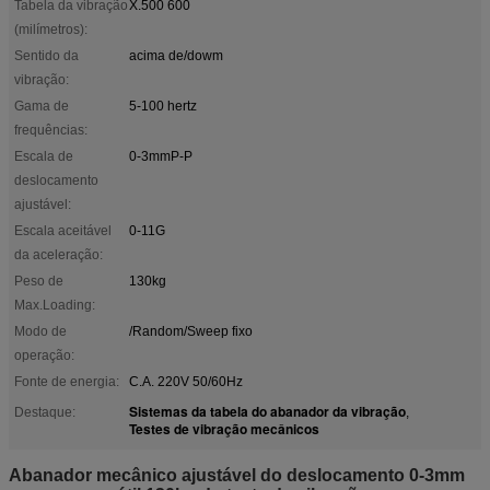
Tabela da vibração
X.500 600
(milímetros):
Sentido da
acima de/dowm
vibração:
Gama de
5-100 hertz
frequências:
Escala de
0-3mmP-P
deslocamento
ajustável:
Escala aceitável
0-11G
da aceleração:
Peso de
130kg
Max.Loading:
Modo de
/Random/Sweep fixo
operação:
Fonte de energia:
C.A. 220V 50/60Hz
Sistemas da tabela do abanador da vibração
Destaque:
,
Testes de vibração mecânicos
Abanador mecânico ajustável do deslocamento 0-3mm