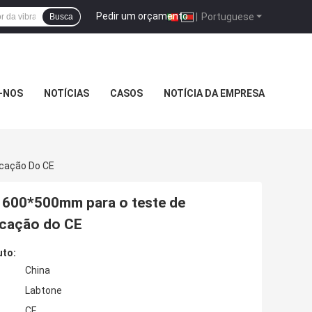
Pedir um orçamento
|
Portuguese
Busca
-NOS
NOTÍCIAS
CASOS
NOTÍCIA DA EMPRESA
icação Do CE
e 600*500mm para o teste de
icação do CE
uto:
China
Labtone
CE