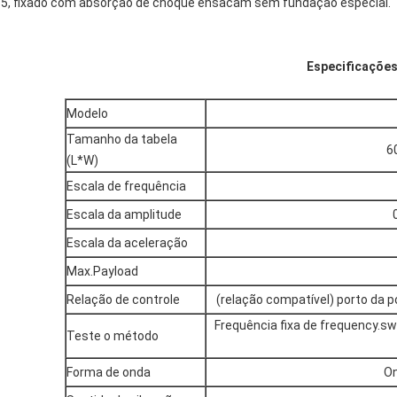
5, fixado com absorção de choque ensacam sem fundação especial.
Especificaçõe
Modelo
Tamanho da tabela
6
(L*W)
Escala de frequência
Escala da amplitude
Escala da aceleração
Max.Payload
Relação de controle
(relação compatível) porto da 
Frequência fixa de frequency.swe
Teste o método
Forma de onda
On