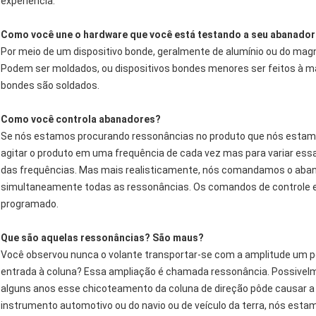
experiência.
Como você une o hardware que você está testando a seu abanador
Por meio de um dispositivo bonde, geralmente de alumínio ou do magn
Podem ser moldados, ou dispositivos bondes menores ser feitos à má
bondes são soldados.
Como você controla abanadores?
Se nós estamos procurando ressonâncias no produto que nós esta
agitar o produto em uma frequência de cada vez mas para variar essa
das frequências. Mas mais realisticamente, nós comandamos o abanad
simultaneamente todas as ressonâncias. Os comandos de controle 
programado.
Que são aquelas ressonâncias? São maus?
Você observou nunca o volante transportar-se com a amplitude um p
entrada à coluna? Essa ampliação é chamada ressonância. Possivelme
alguns anos esse chicoteamento da coluna de direção pôde causar a
instrumento automotivo ou do navio ou de veículo da terra, nós esta