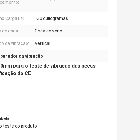
ocamento:
o Carga útil:
130 quilogramas
 de onda:
Onda de seno
do da vibração:
Vertical
abanador da vibração
00mm para o teste de vibração das peças
ficação do CE
abela.
o teste do produto.