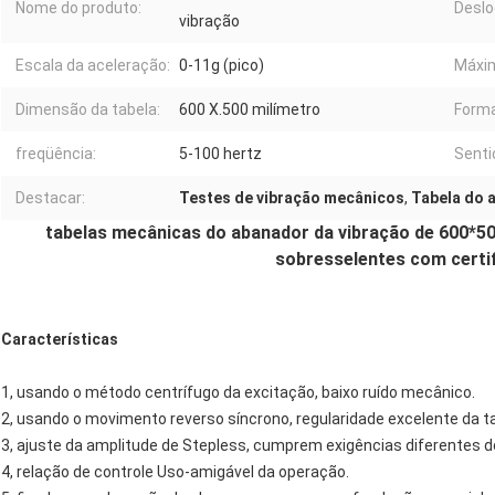
Nome do produto:
Desl
vibração
Escala da aceleração:
0-11g (pico)
Máxim
Dimensão da tabela:
600 X.500 milímetro
Forma
freqüência:
5-100 hertz
Senti
Destacar:
Testes de vibração mecânicos
,
Tabela do 
tabelas mecânicas do abanador da vibração de 600*5
sobresselentes com certi
Características
1, usando o método centrífugo da excitação, baixo ruído mecânico.
2, usando o movimento reverso síncrono, regularidade excelente da t
3, ajuste da amplitude de Stepless, cumprem exigências diferentes d
4, relação de controle Uso-amigável da operação.