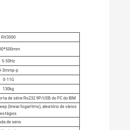
s
RV3000
00*500mm
5-50Hz
0-3mmp-p
0-11G
130kg
porta de série Rs232 9P/USB do PC do IBM
ep (linear/logarítmo), aleatório de vários
estágios
da de seno