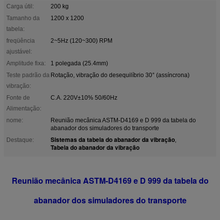
Carga útil:
200 kg
Tamanho da
1200 x 1200
tabela:
freqüência
2~5Hz (120~300) RPM
ajustável:
Amplitude fixa:
1 polegada (25.4mm)
Teste padrão da
Rotação, vibração do desequilíbrio 30° (assíncrona)
vibração:
Fonte de
C.A. 220V±10% 50/60Hz
Alimentação:
nome:
Reunião mecânica ASTM-D4169 e D 999 da tabela do
abanador dos simuladores do transporte
Sistemas da tabela do abanador da vibração
Destaque:
,
Tabela do abanador da vibração
Reunião mecânica ASTM-D4169 e D 999 da tabela do
abanador dos simuladores do transporte