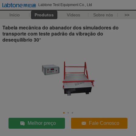
Labtone Test Equipment Co., Ltd
Início
Produtos
Vídeos
Sobre nós
>>
Tabela mecânica do abanador dos simuladores do
transporte com teste padrão da vibração do
desequilíbrio 30°
Melhor preço
Fale Conosco