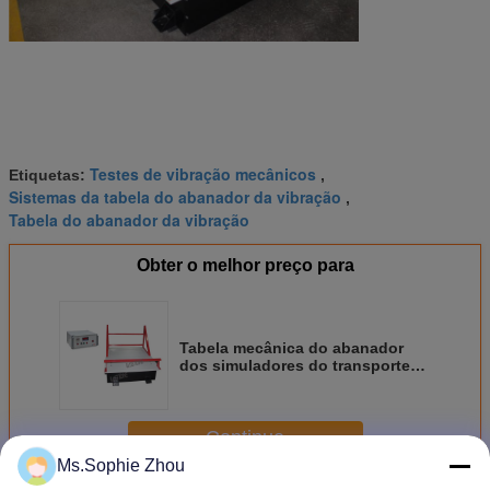
Testes de vibração mecânicos
Etiquetas:
,
Sistemas da tabela do abanador da vibração
,
Tabela do abanador da vibração
Obter o melhor preço para
Tabela mecânica do abanador
dos simuladores do transporte
com teste padrão da vibração do
desequilíbrio 30°
Continue
Ms.Sophie Zhou