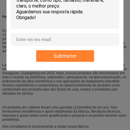
do transporte.
Perfil da empresa:
O equipamento de teste Co. de Labtone, Ltd. é uma fabricação de China de
+16 anos de equipamentos seguros, eficazes na redução de custos. Nossos
produtos superiores incluem principalmente: Sistemas de teste da vibração,
sistemas de teste de choque, sistemas de teste da colisão, verificador da gota,
simuladores de empacotamento do transporte, e câmaras combinadas do teste
ambiental.
Submeter
Labtone começou o negócio em 2002 em uma planta situada em Shenzhen e
movida para nossa facilidade quadrada nova, expandida do medidor 6.000 em
Dongguan, Guangdong em 2015. Hoje, nossos produtos são encontrados em
todo o mundo na eletrônica, automotivo, aeroespacial, na telecomunicação, no
instrumento da ótica electrónica e nas aplicações da maquinaria industrial.
Nossos experiência e compromisso ao desenvolvimento de produtos novo
conduziram aos produtos que são fáceis de usar, exatos e projetados por
décadas do serviço.
Os produtos de Labtone levam uma garantia (12months) de um ano. Nós
fornecemos assistências e apoio detalhadas da fábrica, literaturas técnicas,
manuais e guias assim como qualificando o pessoal e os peritos resolver seus
problemas.
Nós convidamo-lo sinceramente a visitar nossa fábrica.