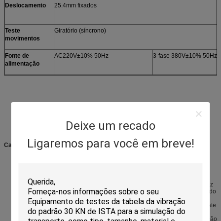
Deslocamento
25.4mm fixados
Teste
Giratório (síncrono)
movimentos
Fonte de
AC220V±10% 50Hz
3-fase 380V±10% 50Hz
alimentação
Deixe um recado
Ligaremos para você em breve!
Características
Indicação digital precisa para a frequência da vibração
Mecanismo de movimentação largo de baixo nível de ruído síncrono da
correia
Tipo dispositivo bonde do trilho de guia para o espécime, fácil de operar
A base pesada do ferro de canal equipada com a borracha mais úmida faz
a máquina fácil instalar, tendo a grande capacidade de carga, assegurando
o corredor estável.
O método rotatório da vibração cumpre com o padrão internacional do teste
Apropriado para brinquedos, eletrônica, mobília, presentes, porcelana,
indústrias de empacotamento para o teste de empacotamento da simulação