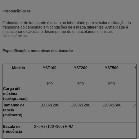
Introdução geral
O simulador do transporte é usado no laboratório para simular a situação do
transporte do caminhão em condições de estrada diferentes. A finalidade é
inspecionar e calcular o desempenho do empacotamento em tais
circunstâncias.
Especificações mecânicas do abanador
Modelo
YST100
YST200
YST500
Y
100
200
500
Carga útil
máxima
(quilogramas)
Tamanho da
1000x1200
1200x1200
1200x1500
15
tabela
(milímetro)
Escala de
2~5Hz (120~300) RPM
frequência