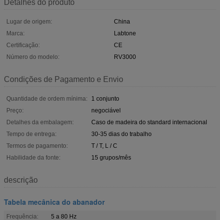
Detalhes do produto
Lugar de origem:
China
Marca:
Labtone
Certificação:
CE
Número do modelo:
RV3000
Condições de Pagamento e Envio
Quantidade de ordem mínima:
1 conjunto
Preço:
negociável
Detalhes da embalagem:
Caso de madeira do standard internacional
Tempo de entrega:
30-35 dias do trabalho
Termos de pagamento:
T / T, L / C
Habilidade da fonte:
15 grupos/mês
descrição
Tabela mecânica do abanador
Frequência:
5 a 80 Hz