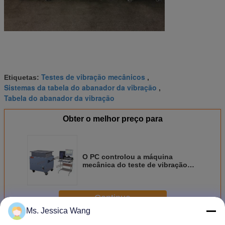
Testes de vibração mecânicos
Etiquetas:
,
Sistemas da tabela do abanador da vibração
,
Tabela do abanador da vibração
Obter o melhor preço para
O PC controlou a máquina
mecânica do teste de vibração
com tamanho pequeno, a
instalação simples
Continue
Ms. Jessica Wang