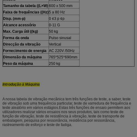
Tamanho da tabela ((L×W)
600 x 500 mm
Faixa de frequências ((Hz)
5 a 80 Hz
Disp. (mm-p)
0 ¢3 p ¢p
Alcance acessório
0-11 G
Max. Carga útil ((kg)
50 kg
Forma da onda
Pulso sinusal
Direcção da vibração
Vertical
Fornecimento de energia
AC 220V /50Hz
Dimensão da máquina
765*525*690mm
Peso da máquina
250 kg
Introdução à Máquina
A nossa tabela de vibração mecânica tem três funções de teste, a saber, teste
de vibração sob uma frequência particular, teste de varredura de frequência e
teste aleatório em vários estágios.Estas três funções de ensaio permitem aos
utilizadores realizar vários ensaios nos seus produtos, tais como teste de
função de vibração, teste de resistência à vibração, teste de transporte de
embalagem, pesquisa por ressonância, residência por ressonância,
rastreamento de esforço e teste de fadiga.