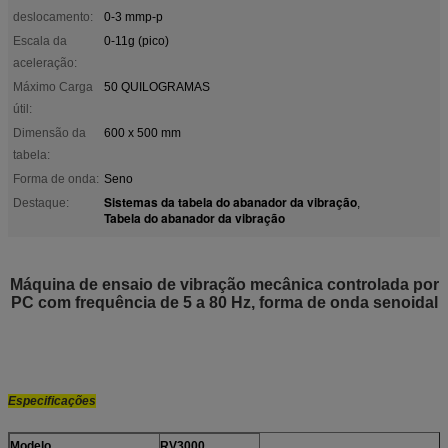
deslocamento:
0-3 mmp-p
Escala da
0-11g (pico)
aceleração:
Máximo Carga
50 QUILOGRAMAS
útil:
Dimensão da
600 x 500 mm
tabela:
Forma de onda:
Seno
Sistemas da tabela do abanador da vibração
Destaque:
,
Tabela do abanador da vibração
Máquina de ensaio de vibração mecânica controlada por
PC com frequência de 5 a 80 Hz, forma de onda senoidal
Especificações
Modelo
RV3000