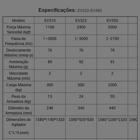
Especificações:
EV310-EV360
Modelo
EV310
EV322
EV350
Força Máxima
1100
2400
5000
Senoidal (kgf)
Faixa de
1~3000
1~3000
1~2700
1
Frequência (Hz)
Deslocamento
76
76
76
Máximo (mmp-p)
Aceleração
85
92
91
Máxima (g)
Velocidade
2
2
2
Máxima (m/s)
Carga Máxima
300
500
1000
(kg)
Peso da
13
24
55
Armadura (kg)
Diâmetro da
240
340
440
Armadura (mm)
Dimensões do
1580*1180*1320
1080*920*830
1580*1180*1320
1580*
Agitador
C*L*A (mm)